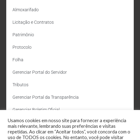
Almoxarifado
Licitação e Contratos
Patrimônio
Protocolo
Folha
Gerenciar Portal do Servidor
Tributos
Gerenciar Portal da Transparência
Gerenciar Boletim Oficial
Usamos cookies em nosso site para fornecer a experiência
Departamento de Água e Esgoto
mais relevante, lembrando suas preferências e visitas
repetidas. Ao clicar em “Aceitar todos”, você concorda com o
Administração Site
uso de TODOS os cookies. No entanto, você pode visitar