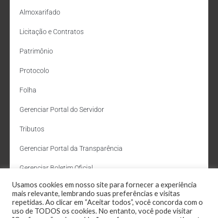
Almoxarifado
Licitação e Contratos
Patrimônio
Protocolo
Folha
Gerenciar Portal do Servidor
Tributos
Gerenciar Portal da Transparência
Gerenciar Boletim Oficial
Usamos cookies em nosso site para fornecer a experiência
Departamento de Água e Esgoto
mais relevante, lembrando suas preferências e visitas
repetidas. Ao clicar em “Aceitar todos”, você concorda com o
Administração Site
uso de TODOS os cookies. No entanto, você pode visitar