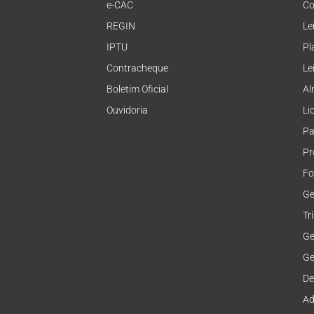
e-CAC
Co
REGIN
Le
IPTU
Pl
Contracheque
Le
Boletim Oficial
Al
Ouvidoria
Li
Pa
Pr
Fo
Ge
Tr
Ge
Ge
De
Ad