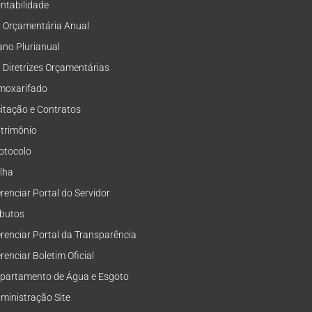
ntabilidade
i Orçamentária Anual
ano Plurianual
i Diretrizes Orçamentárias
moxarifado
citação e Contratos
trimônio
otocolo
lha
renciar Portal do Servidor
ibutos
renciar Portal da Transparência
renciar Boletim Oficial
partamento de Água e Esgoto
ministração Site