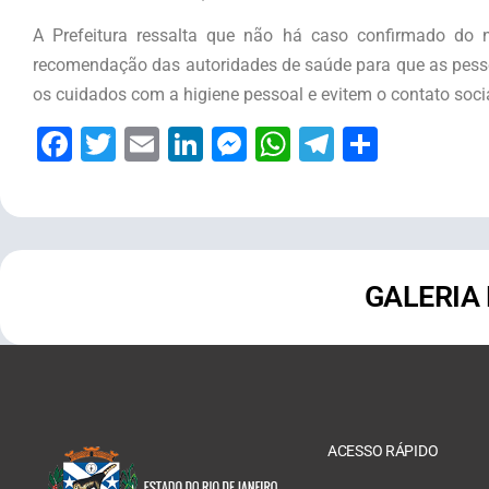
A Prefeitura ressalta que
não há caso confirmado
do n
recomendação das autoridades de saúde para que as pe
os cuidados com a higiene pessoal e evitem o contato socia
Facebook
Twitter
Email
LinkedIn
Messenger
WhatsApp
Telegram
Share
GALERIA
ACESSO RÁPIDO