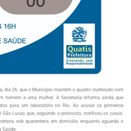
ra, dia 26, que o Município mantém o quadro inalterado com
m homem e uma mulher. A Secretaria informa ainda que
os para um laboratório no Rio. Ao acusar os primeiros
 São Lucas que, seguindo o protocolo, notificou os casos.
retaria sob quarentena em domicílio enquanto aguarda o
a Saúde.