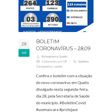
BOLETIM
28
CORONAVÍRUS – 28.09
set
By Imprensa Quatis
Comments are Off
boletim
,
Coronavírus
,
saúde
Confira o boletim com a situação
do novo coronavírus em Quatis
divulgado nesta segunda-feira,
dia 28, pela Secretaria de Saúde
do município. #BoletimCovid
#usemascara #protejase