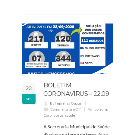
BOLETIM
23
CORONAVÍRUS – 22.09
set
By Imprensa Quatis
Comments are Off
boletim
,
Coronavírus
,
saúde
A Secretaria Municipal de Saúde
divulgou na tarde de terça-feira,