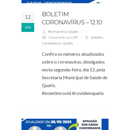
BOLETIM
12
CORONAVÍRUS – 12.10
out
By Imprensa Quatis
Comments are Off
boletim
,
Coronavírus
,
Quatis
Confira os números atualizados
sobre o coronavírus, divulgados
nesta segunda-feira, dia 12, pela
Secretaria Municipal de Saúde de
Quatis.
#boletimcovid #covidemquatis