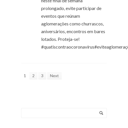
neste final de semana
prolongado, evite participar de
eventos que reúnam
aglomerações como churrascos,
aniversários, encontros em bares
lotados. Proteja-se!
#quatiscontraocoronavírus#eviteaglomera
1
2
3
Next