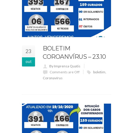
BOLETIM
23
COROANVÍRUS – 23.10
out
By Imprensa Quatis
Comments are Off
boletim
,
Coronavírus