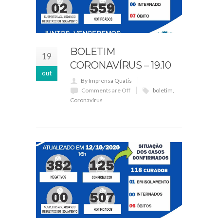
BOLETIM
19
CORONAVÍRUS – 19.10
out
By Imprensa Quatis
Comments are Off
boletim
,
Coronavírus