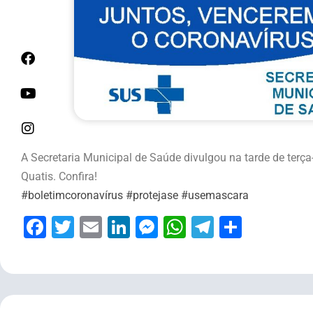
A Secretaria Municipal de Saúde divulgou na tarde de terç
Quatis. Confira!
#boletimcoronavírus
#protejase
#usemascara
Facebook
Twitter
Email
LinkedIn
Messenger
WhatsApp
Telegram
Share