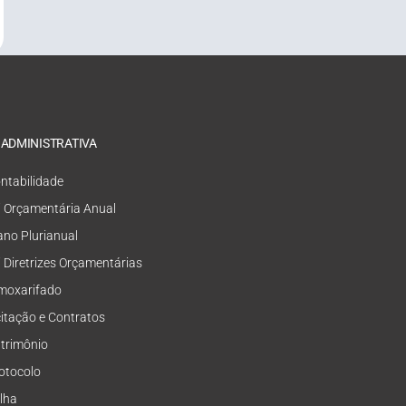
 ADMINISTRATIVA
ntabilidade
i Orçamentária Anual
ano Plurianual
i Diretrizes Orçamentárias
moxarifado
citação e Contratos
trimônio
otocolo
lha