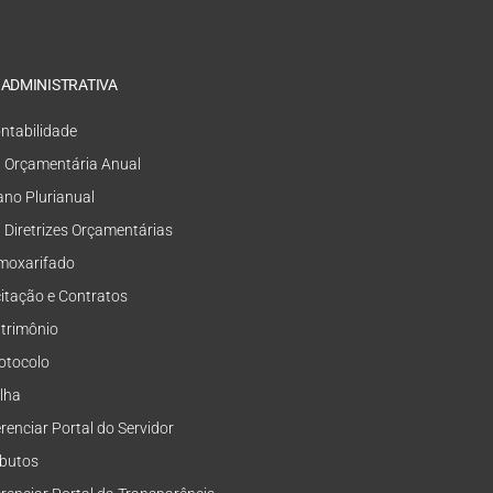
 ADMINISTRATIVA
ntabilidade
i Orçamentária Anual
ano Plurianual
i Diretrizes Orçamentárias
moxarifado
citação e Contratos
trimônio
otocolo
lha
renciar Portal do Servidor
ibutos