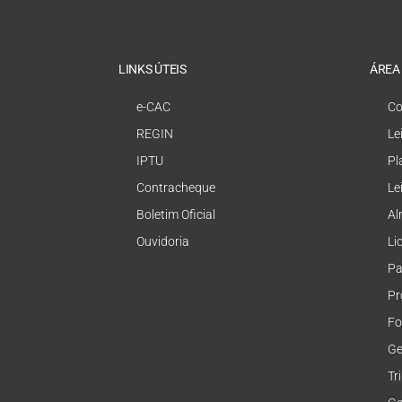
LINKS ÚTEIS
ÁREA
e-CAC
Co
REGIN
Le
IPTU
Pl
Contracheque
Le
Boletim Oficial
Al
Ouvidoria
Li
Pa
Pr
Fo
Ge
Tr