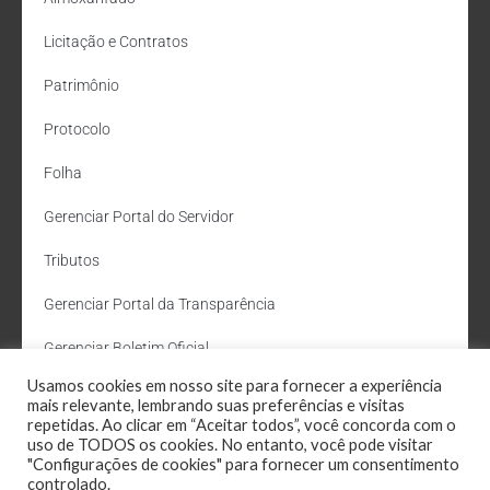
Licitação e Contratos
Patrimônio
Protocolo
Folha
Gerenciar Portal do Servidor
Tributos
Gerenciar Portal da Transparência
Gerenciar Boletim Oficial
Usamos cookies em nosso site para fornecer a experiência
Departamento de Água e Esgoto
mais relevante, lembrando suas preferências e visitas
repetidas. Ao clicar em “Aceitar todos”, você concorda com o
Administração Site
uso de TODOS os cookies. No entanto, você pode visitar
"Configurações de cookies" para fornecer um consentimento
Webmail
controlado.