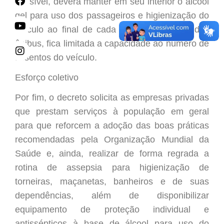
possível,
deverá manter em seu interior o
álcool
gel
para uso dos passageiros
e
higienização do
veículo a
o final de cada viagem. No caso d
os
ô
nibus, fica limitada a capacidade ao número de
assentos do veículo.
Esforço coletivo
Por fim, o decreto
solicita as
empresas privadas
que prestam serviços à população em geral
para que
reforcem a adoção das
boas práticas
recomendadas pela Organização Mundial da
Saúde e, ainda, realizar
de forma regrada a
rotina de assepsia para
higienização
de
torneiras, maçanetas, banheiros e de suas
dependências, além de disponibilizar
equipamento de proteção individual e
antissépticos à base de álcool para uso do