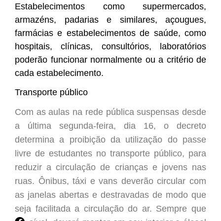
Estabelecimentos como
supermercados,
armazéns, padarias e similares, açougues,
farmácias e estabelecimentos de saúde, como
hospitais, clínicas, consultórios, laboratórios
poderão funcionar normalmente ou a
critério de
cada estabelecimento.
Transporte público
Com as aulas na rede pública suspensas desde
a última segunda-feira, dia 16, o decreto
determina a proibição d
a utilização d
o
p
asse
livre
de
e
studantes
no transporte público
,
para
reduzir a circulação de crianças e jovens
nas
ruas
.
Ônibus,
t
áxi e vans deve
rão
circular com
as janelas abertas e destravadas de modo que
seja facilitada a circulação do ar.
Se
mpre que