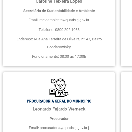
Caroline Teixeira Lopes
Secretária de Sustentabilidade e Ambiente
Email: meioambiente@quatis.rj.gov.br
Telefone: 0800 202 1033
Endereço: Rua Ana Ferreira de Oliveira, nº 47, Bairro
Bondarowisky
Funcionamento: 08:00 as 17:00h
PROCURADORIA GERAL DO MUNICÍPIO
Leonardo Fajardo Werneck
Procurador
Email: procuradoria@quatis.rj.gov.br |