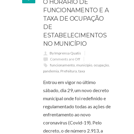
O HORÁRIO DE
FUNCIONAMENTO E A
TAXA DE OCUPAÇÃO
DE
ESTABELECIMENTOS
NO MUNICÍPIO
By Imprensa Quatis
Comments are Off
funcionamento
,
município
,
ocupação
,
pandemia
,
Prefeitura
,
taxa
Entrou em vigor no último
sábado, dia 29, um novo decreto
municipal onde foi redefinido e
regulamentado todas as ações de
enfrentamento ao novo
coronavírus (Covid-19). Pelo
decreto, o de número 2.913, a