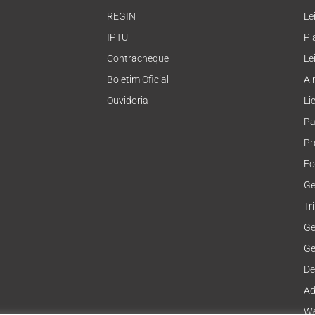
REGIN
Le
IPTU
Pl
Contracheque
Le
Boletim Oficial
Al
Ouvidoria
Li
Pa
Pr
Fo
Ge
Tr
Ge
Ge
De
Ad
We