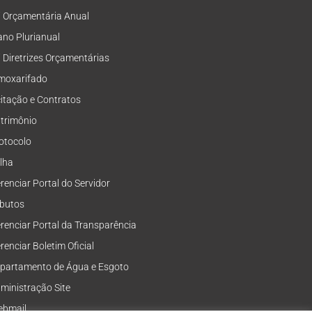
i Orçamentária Anual
ano Plurianual
i Diretrizes Orçamentárias
moxarifado
citação e Contratos
trimônio
otocolo
lha
renciar Portal do Servidor
ibutos
renciar Portal da Transparência
renciar Boletim Oficial
partamento de Água e Esgoto
ministração Site
bmail