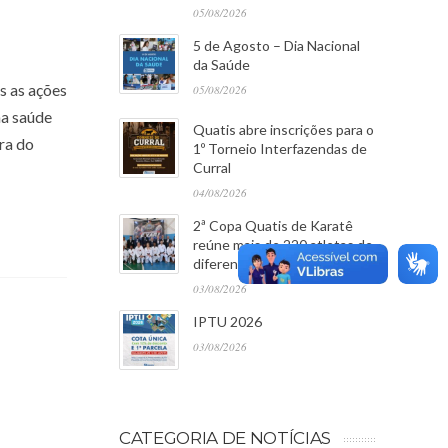
05/08/2026
5 de Agosto – Dia Nacional
da Saúde
s as ações
05/08/2026
na saúde
Quatis abre inscrições para o
ra do
1º Torneio Interfazendas de
Curral
04/08/2026
2ª Copa Quatis de Karatê
reúne mais de 220 atletas de
diferentes cidades
03/08/2026
IPTU 2026
03/08/2026
CATEGORIA DE NOTÍCIAS