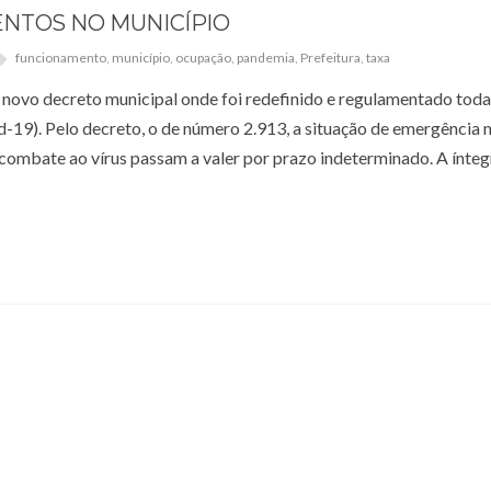
NTOS NO MUNICÍPIO
funcionamento
,
município
,
ocupação
,
pandemia
,
Prefeitura
,
taxa
m novo decreto municipal onde foi redefinido e regulamentado toda
-19). Pelo decreto, o de número 2.913, a situação de emergência 
 combate ao vírus passam a valer por prazo indeterminado. A ínteg