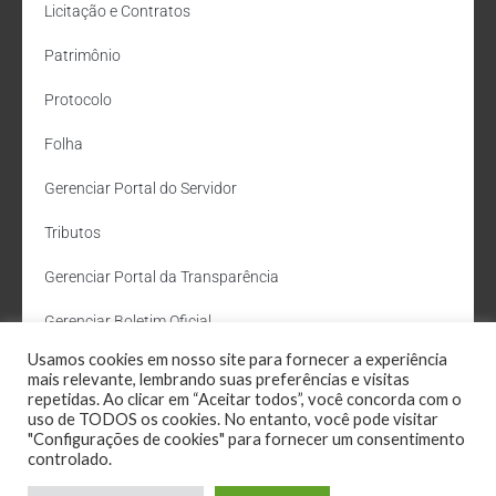
Licitação e Contratos
Patrimônio
Protocolo
Folha
Gerenciar Portal do Servidor
Tributos
Gerenciar Portal da Transparência
Gerenciar Boletim Oficial
Usamos cookies em nosso site para fornecer a experiência
Departamento de Água e Esgoto
mais relevante, lembrando suas preferências e visitas
repetidas. Ao clicar em “Aceitar todos”, você concorda com o
Administração Site
uso de TODOS os cookies. No entanto, você pode visitar
"Configurações de cookies" para fornecer um consentimento
Webmail
controlado.