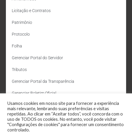
Licitação e Contratos
Patrimônio
Protocolo
Folha
Gerenciar Portal do Servidor
Tributos
Gerenciar Portal da Transparência
Gerenciar Boletim Oficial
Usamos cookies em nosso site para fornecer a experiência
Departamento de Água e Esgoto
mais relevante, lembrando suas preferências e visitas
repetidas. Ao clicar em “Aceitar todos”, você concorda com o
Administração Site
uso de TODOS os cookies. No entanto, você pode visitar
"Configurações de cookies" para fornecer um consentimento
Webmail
controlado.