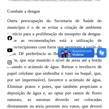
A Prefeitura começou a fazer nesta sexta-feira, o serviço de limpeza no cemitério – PMQ
Combate a dengue
Outra preocupação da Secretaria de Saúde do
município é o de se evitar a criação de ambiente
propício para a proliferação do mosquito da dengue.
Entre as
recomendações está a utilização de
vasos/recipientes com furos que permitam a vazão da
água.
Dê preferência as flores artificiais e,
mesmo
assim, q
ue
seja mantido o nível
de areia até a borda
evitando o acúmulo de água.
R
etirar o invólucro de
papel celofane que embrulha o vaso ou buquê, que,
por ser impermeável, favorece o acúmulo de água.
Eliminar
pratos e potes, que também propiciam a
deposição de água e, ao optar por ramos de flores
naturais, as mesmas deverão ser colocadas
diretamente na areia presente nos vasos, que deverá