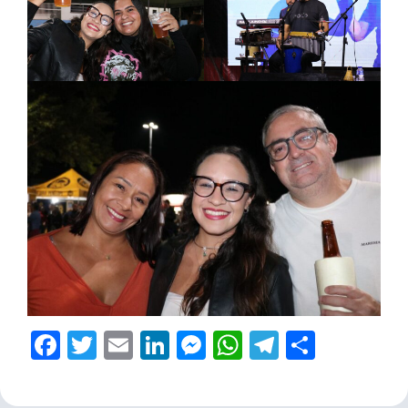
Facebook
Twitter
Email
LinkedIn
Messenger
WhatsApp
Telegram
Share