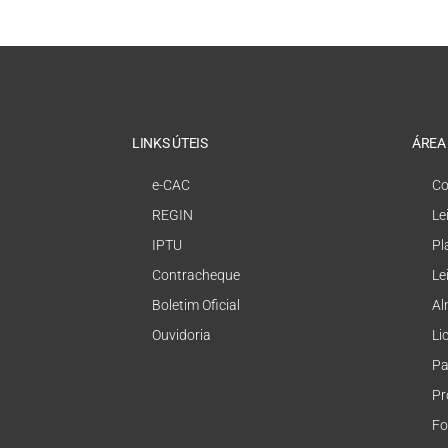
LINKS ÚTEIS
ÁREA
e-CAC
Co
REGIN
Le
IPTU
Pl
Contracheque
Le
Boletim Oficial
Al
Ouvidoria
Li
Pa
Pr
Fo