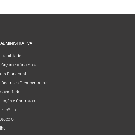
 ADMINISTRATIVA
ntabilidade
i Orçamentária Anual
ano Plurianual
i Diretrizes Orçamentárias
moxarifado
citação e Contratos
trimônio
otocolo
lha