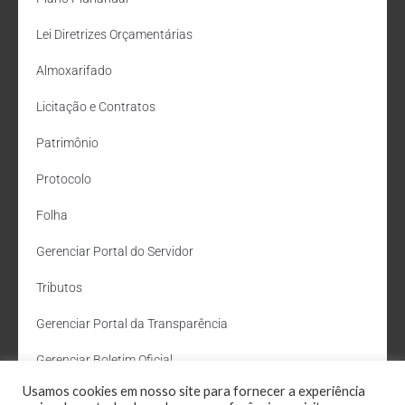
Lei Diretrizes Orçamentárias
Almoxarifado
Licitação e Contratos
Patrimônio
Protocolo
Folha
Gerenciar Portal do Servidor
Tributos
Gerenciar Portal da Transparência
Gerenciar Boletim Oficial
Usamos cookies em nosso site para fornecer a experiência
Departamento de Água e Esgoto