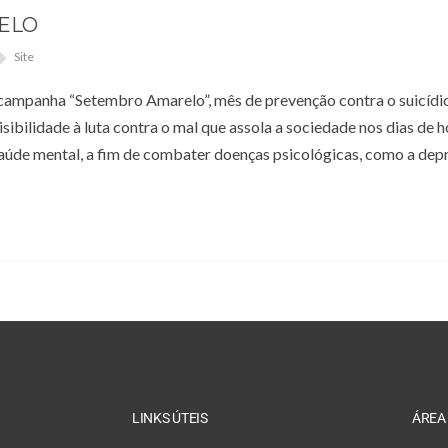
ELO
Site
 campanha “Setembro Amarelo”, mês de prevenção contra o suicídi
ibilidade à luta contra o mal que assola a sociedade nos dias de h
saúde mental, a fim de combater doenças psicológicas, como a depr
LINKS ÚTEIS
ÁREA