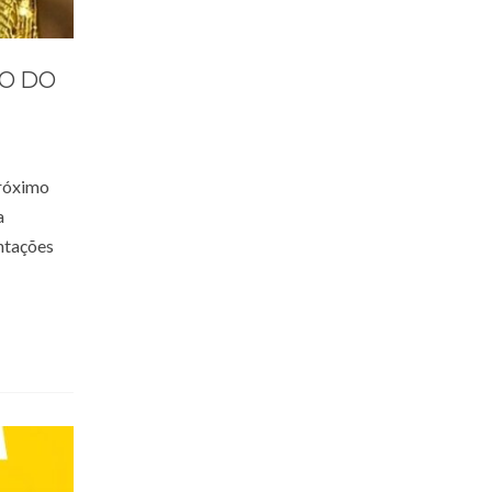
ÃO DO
próximo
a
entações