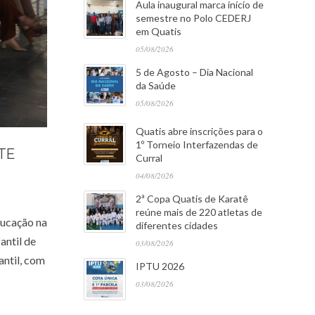
Aula inaugural marca início de
semestre no Polo CEDERJ
em Quatis
05/08/2026
5 de Agosto – Dia Nacional
da Saúde
05/08/2026
Quatis abre inscrições para o
1º Torneio Interfazendas de
TE
Curral
04/08/2026
2ª Copa Quatis de Karatê
reúne mais de 220 atletas de
ducação na
diferentes cidades
antil de
03/08/2026
antil, com
IPTU 2026
03/08/2026