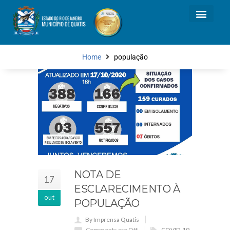
Home
população
NOTA DE
17
ESCLARECIMENTO À
out
POPULAÇÃO
By Imprensa Quatis
Comments are Off
COVID-19
,