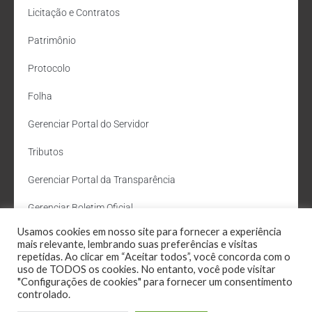
Licitação e Contratos
Patrimônio
Protocolo
Folha
Gerenciar Portal do Servidor
Tributos
Gerenciar Portal da Transparência
Gerenciar Boletim Oficial
Usamos cookies em nosso site para fornecer a experiência
Departamento de Água e Esgoto
mais relevante, lembrando suas preferências e visitas
repetidas. Ao clicar em “Aceitar todos”, você concorda com o
Administração Site
uso de TODOS os cookies. No entanto, você pode visitar
"Configurações de cookies" para fornecer um consentimento
Webmail
controlado.