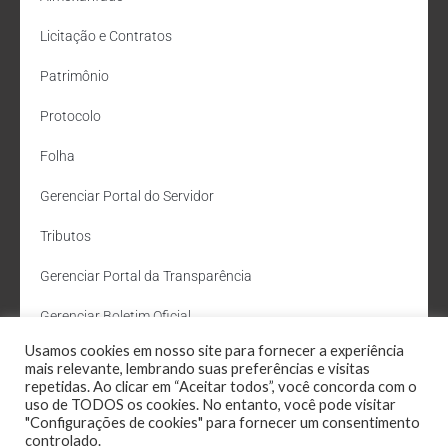
Licitação e Contratos
Patrimônio
Protocolo
Folha
Gerenciar Portal do Servidor
Tributos
Gerenciar Portal da Transparência
Gerenciar Boletim Oficial
Usamos cookies em nosso site para fornecer a experiência
Departamento de Água e Esgoto
mais relevante, lembrando suas preferências e visitas
repetidas. Ao clicar em “Aceitar todos”, você concorda com o
Administração Site
uso de TODOS os cookies. No entanto, você pode visitar
"Configurações de cookies" para fornecer um consentimento
Webmail
controlado.