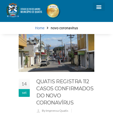
Home
novo coronavírus
QUATIS REGISTRA 112
14
CASOS CONFIRMADOS
set
DO NOVO
CORONAVÍRUS
By Imprensa Quatis