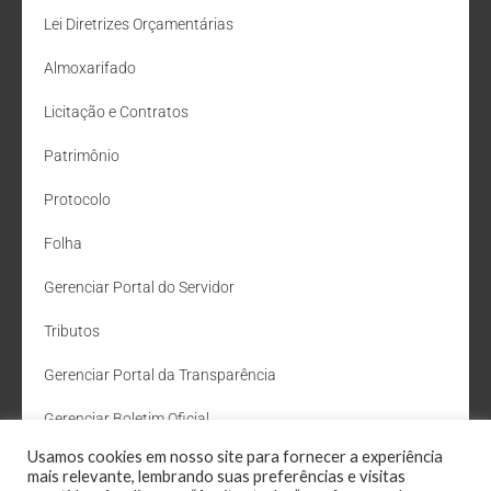
Lei Diretrizes Orçamentárias
Almoxarifado
Licitação e Contratos
Patrimônio
Protocolo
Folha
Gerenciar Portal do Servidor
Tributos
Gerenciar Portal da Transparência
Gerenciar Boletim Oficial
Usamos cookies em nosso site para fornecer a experiência
Departamento de Água e Esgoto
mais relevante, lembrando suas preferências e visitas