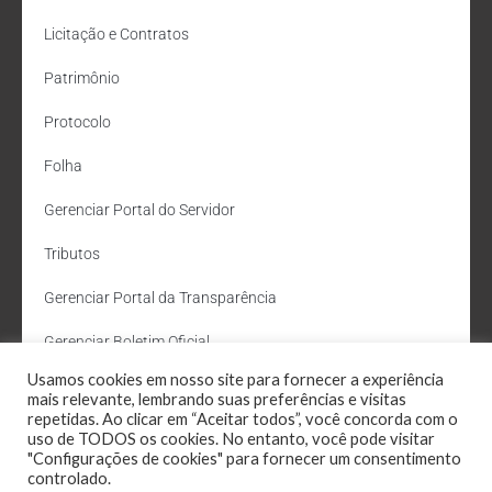
Licitação e Contratos
Patrimônio
Protocolo
Folha
Gerenciar Portal do Servidor
Tributos
Gerenciar Portal da Transparência
Gerenciar Boletim Oficial
Usamos cookies em nosso site para fornecer a experiência
Departamento de Água e Esgoto
mais relevante, lembrando suas preferências e visitas
repetidas. Ao clicar em “Aceitar todos”, você concorda com o
Administração Site
uso de TODOS os cookies. No entanto, você pode visitar
"Configurações de cookies" para fornecer um consentimento
Webmail
controlado.