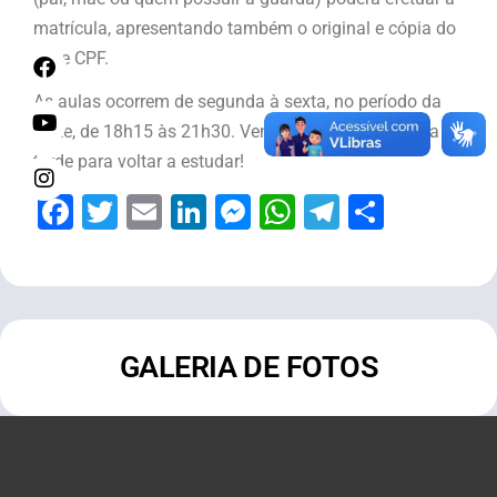
matrícula, apresentando também o original e cópia do
RG e CPF.
As aulas ocorrem de segunda à sexta, no período da
noite, de 18h15 às 21h30. Venha para a EJA! Nunca é
tarde para voltar a estudar!
Facebook
Twitter
Email
LinkedIn
Messenger
WhatsApp
Telegram
Share
GALERIA DE FOTOS