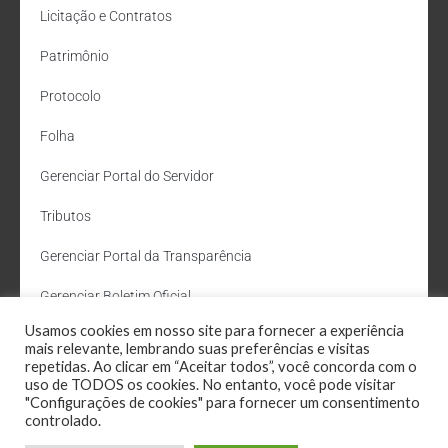
Licitação e Contratos
Patrimônio
Protocolo
Folha
Gerenciar Portal do Servidor
Tributos
Gerenciar Portal da Transparência
Gerenciar Boletim Oficial
Usamos cookies em nosso site para fornecer a experiência
Departamento de Água e Esgoto
mais relevante, lembrando suas preferências e visitas
repetidas. Ao clicar em “Aceitar todos”, você concorda com o
Administração Site
uso de TODOS os cookies. No entanto, você pode visitar
"Configurações de cookies" para fornecer um consentimento
Webmail
controlado.