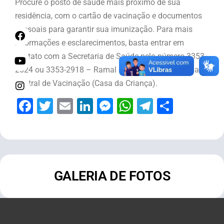
Procure o posto de saúde mais próximo de sua
residência, com o cartão de vacinação e documentos
pessoais para garantir sua imunização. Para mais
informações e esclarecimentos, basta entrar em
contato com a Secretaria de Saúde pelo número 3353-
2624 ou 3353-2918 – Ramal 1043 ou se dirigir até a
Central de Vacinação (Casa da Criança).
Facebook
Twitter
Email
LinkedIn
Messenger
WhatsApp
Telegram
Share
GALERIA DE FOTOS