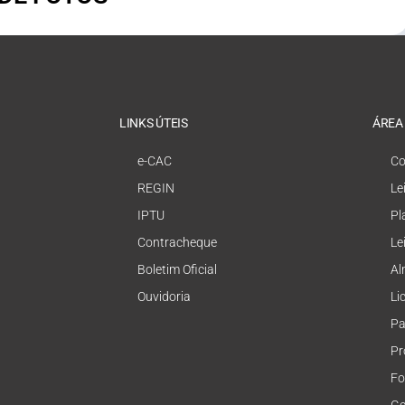
LINKS ÚTEIS
ÁREA
e-CAC
Co
REGIN
Le
IPTU
Pl
Contracheque
Le
Boletim Oficial
Al
Ouvidoria
Li
Pa
Pr
Fo