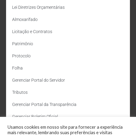
Lei Diretrizes Orçamentárias
Almoxarifado
Licitação e Contratos
Patrimônio
Protocolo
Folha
Gerenciar Portal do Servidor
Tributos
Gerenciar Portal da Transparência
Gerenciar Boletim Oficial
Usamos cookies em nosso site para fornecer a experiência
Departamento de Água e Esgoto
mais relevante, lembrando suas preferências e visitas