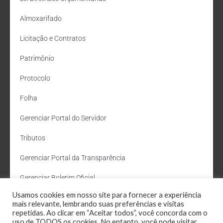
Almoxarifado
Licitação e Contratos
Patrimônio
Protocolo
Folha
Gerenciar Portal do Servidor
Tributos
Gerenciar Portal da Transparência
Gerenciar Boletim Oficial
Usamos cookies em nosso site para fornecer a experiência
Departamento de Água e Esgoto
mais relevante, lembrando suas preferências e visitas
repetidas. Ao clicar em “Aceitar todos”, você concorda com o
Administração Site
uso de TODOS os cookies. No entanto, você pode visitar