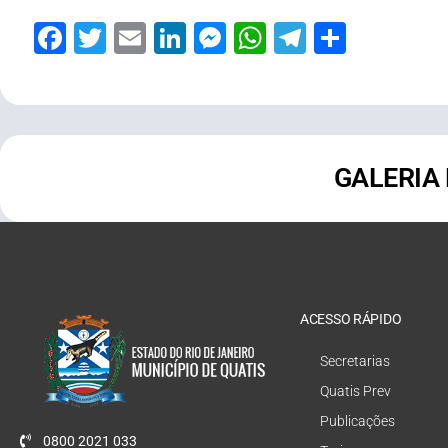
Facebook
Twitter
Email
LinkedIn
Messenger
WhatsApp
Telegram
Share
GALERIA
ACESSO RÁPIDO
Secretarias
Quatis Prev
Publicações
0800 2021 033