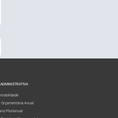
 ADMINISTRATIVA
ntabilidade
i Orçamentária Anual
ano Plurianual