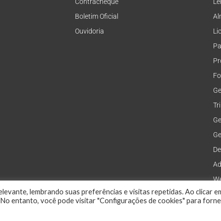
Contracheque
Le
Boletim Oficial
Al
Ouvidoria
Li
Pa
Pr
Fo
Ge
Tr
Ge
Ge
De
Ad
We
levante, lembrando suas preferências e visitas repetidas. Ao clicar e
No entanto, você pode visitar "Configurações de cookies" para forn