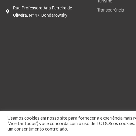
Turismo
Rua Professora Ana Ferreira de
Transparência
Oliveira, Nº 47, Bondarowsky
Usamos cookies em nosso site para fornecer a experiência mais re
“Aceitar todos”, você concorda com o uso de TODOS os cookies. 
um consentimento controlado.