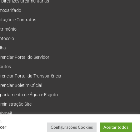
i Diretrizes Orçamentárias
moxarifado
citação e Contratos
trimônio
otocolo
lha
renciar Portal do Servidor
ibutos
renciar Portal da Transparência
renciar Boletim Oficial
partamento de Água e Esgoto
ministração Site
bmail
m
ecer
Configurações Cookies
Aceitar todos