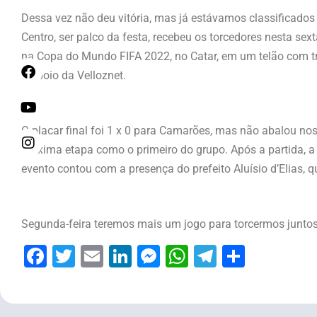
Dessa vez não deu vitória, mas já estávamos classificados 
Centro, ser palco da festa, recebeu os torcedores nesta sext
na Copa do Mundo FIFA 2022, no Catar, em um telão com tr
o apoio da Velloznet.
O placar final foi 1 x 0 para Camarões, mas não abalou no
próxima etapa como o primeiro do grupo. Após a partida, a
evento contou com a presença do prefeito Aluísio d’Elias
Segunda-feira teremos mais um jogo para torcermos junto
Facebook
Twitter
Email
LinkedIn
Messenger
WhatsApp
Telegram
Share