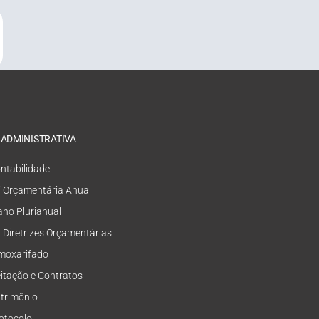
 ADMINISTRATIVA
ntabilidade
i Orçamentária Anual
ano Plurianual
i Diretrizes Orçamentárias
moxarifado
citação e Contratos
trimônio
otocolo