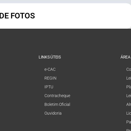
 DE FOTOS
LINKS ÚTEIS
ÁREA
e-CAC
Co
REGIN
Le
IPTU
Pl
Contracheque
Le
Boletim Oficial
Al
Ouvidoria
Li
Pa
Pr