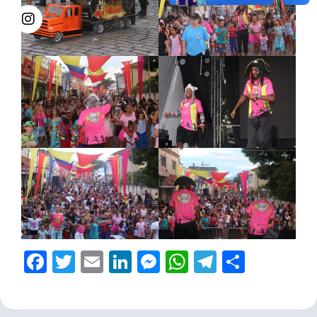
Facebook
Twitter
Email
LinkedIn
Messenger
WhatsApp
Telegram
Share