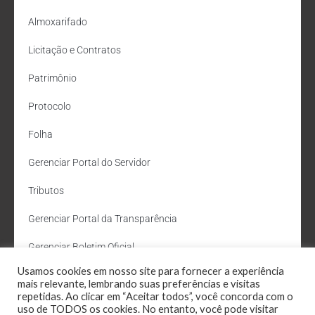
Almoxarifado
Licitação e Contratos
Patrimônio
Protocolo
Folha
Gerenciar Portal do Servidor
Tributos
Gerenciar Portal da Transparência
Gerenciar Boletim Oficial
Usamos cookies em nosso site para fornecer a experiência
Departamento de Água e Esgoto
mais relevante, lembrando suas preferências e visitas
repetidas. Ao clicar em “Aceitar todos”, você concorda com o
Administração Site
uso de TODOS os cookies. No entanto, você pode visitar