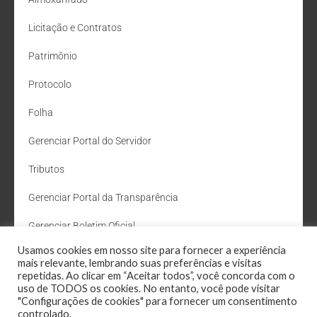
Licitação e Contratos
Patrimônio
Protocolo
Folha
Gerenciar Portal do Servidor
Tributos
Gerenciar Portal da Transparência
Gerenciar Boletim Oficial
Usamos cookies em nosso site para fornecer a experiência
Departamento de Água e Esgoto
mais relevante, lembrando suas preferências e visitas
repetidas. Ao clicar em “Aceitar todos”, você concorda com o
Administração Site
uso de TODOS os cookies. No entanto, você pode visitar
"Configurações de cookies" para fornecer um consentimento
Webmail
controlado.