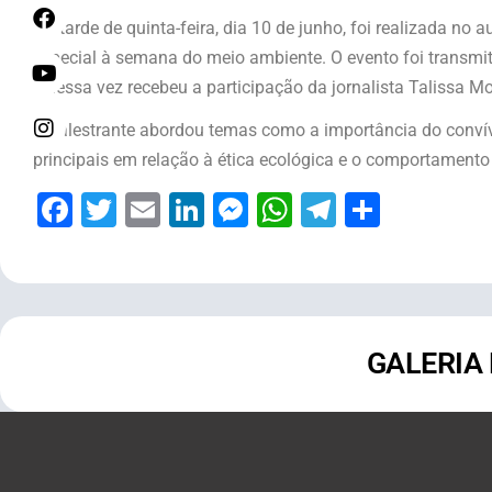
Na tarde de quinta-feira, dia 10 de junho, foi realizada no 
especial à semana do meio ambiente. O evento foi transmiti
e dessa vez recebeu a participação da jornalista Talissa M
A palestrante abordou temas como a importância do conv
principais em relação à ética ecológica e o comportament
Facebook
Twitter
Email
LinkedIn
Messenger
WhatsApp
Telegram
Share
GALERIA