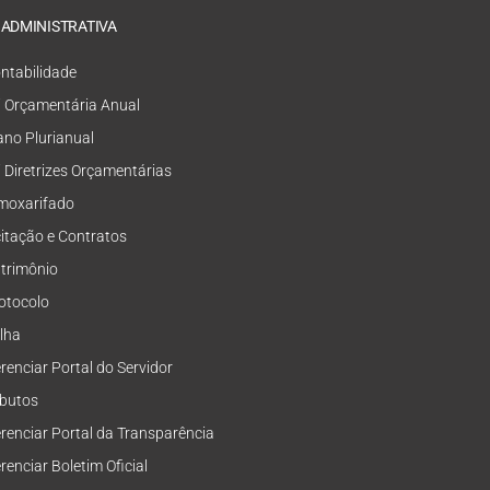
 ADMINISTRATIVA
ntabilidade
i Orçamentária Anual
ano Plurianual
i Diretrizes Orçamentárias
moxarifado
citação e Contratos
trimônio
otocolo
lha
renciar Portal do Servidor
ibutos
renciar Portal da Transparência
renciar Boletim Oficial