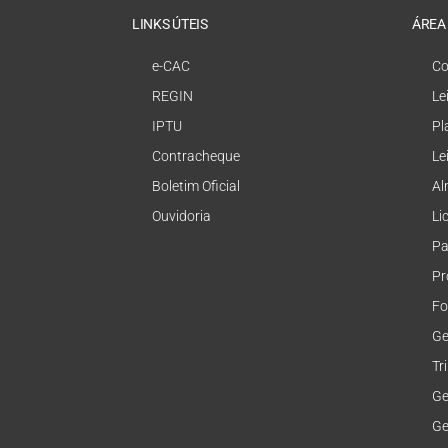
LINKS ÚTEIS
ÁREA
e-CAC
Co
REGIN
Le
IPTU
Pl
Contracheque
Le
Boletim Oficial
Al
Ouvidoria
Li
Pa
Pr
Fo
Ge
Tr
Ge
Ge