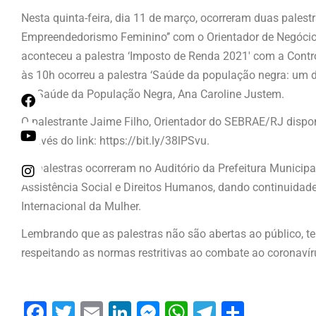
Nesta quinta-feira, dia 11 de março, ocorreram duas palestr
Empreendedorismo Feminino’’ com o Orientador de Negócio
aconteceu a palestra ‘Imposto de Renda 2021′ com a Contr
às 10h ocorreu a palestra ‘Saúde da população negra: um 
da Saúde da População Negra, Ana Caroline Justem.
O palestrante Jaime Filho, Orientador do SEBRAE/RJ dispon
através do link: https://bit.ly/38lPSvu.
As palestras ocorreram no Auditório da Prefeitura Municipa
Assistência Social e Direitos Humanos, dando continuida
Internacional da Mulher.
Lembrando que as palestras não são abertas ao público, t
respeitando as normas restritivas ao combate ao coronavír
Facebook
Twitter
Email
LinkedIn
Messenger
WhatsApp
Telegram
Share