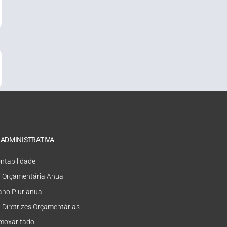
 ADMINISTRATIVA
ntabilidade
i Orçamentária Anual
ano Plurianual
i Diretrizes Orçamentárias
moxarifado