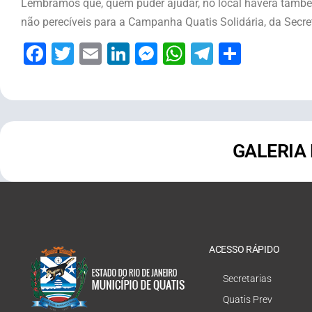
Lembramos que, quem puder ajudar, no local haverá també
não perecíveis para a Campanha Quatis Solidária, da Secret
Facebook
Twitter
Email
LinkedIn
Messenger
WhatsApp
Telegram
Share
GALERIA
ACESSO RÁPIDO
Secretarias
Quatis Prev