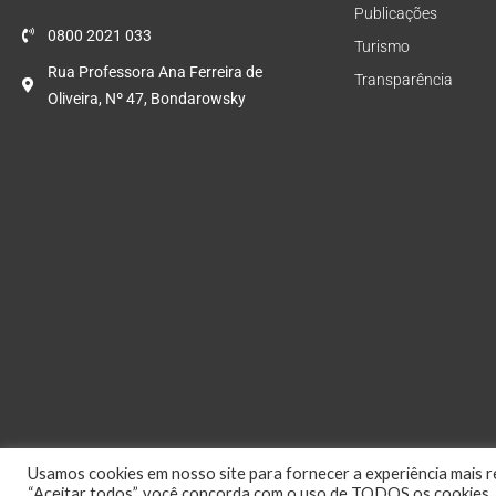
Publicações
0800 2021 033
Turismo
Rua Professora Ana Ferreira de
Transparência
Oliveira, Nº 47, Bondarowsky
Usamos cookies em nosso site para fornecer a experiência mais re
“Aceitar todos”, você concorda com o uso de TODOS os cookies. 