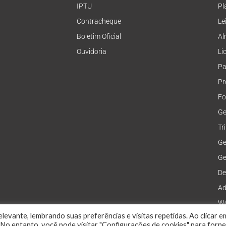
IPTU
Pl
Contracheque
Le
Boletim Oficial
Al
Ouvidoria
Li
Pa
Pr
Fo
Ge
Tr
Ge
Ge
De
Ad
We
levante, lembrando suas preferências e visitas repetidas. Ao clicar e
No entanto, você pode visitar "Configurações de cookies" para forn