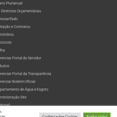
ano Plurianual
i Diretrizes Orçamentárias
moxarifado
citação e Contratos
trimônio
otocolo
lha
renciar Portal do Servidor
ibutos
renciar Portal da Transparência
renciar Boletim Oficial
partamento de Água e Esgoto
ministração Site
bmail
m
ecer
Configurações Cookies
Aceitar todos