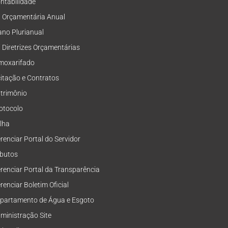
ntabilidade
i Orçamentária Anual
ano Plurianual
i Diretrizes Orçamentárias
moxarifado
citação e Contratos
trimônio
otocolo
lha
renciar Portal do Servidor
ibutos
renciar Portal da Transparência
renciar Boletim Oficial
partamento de Água e Esgoto
ministração Site