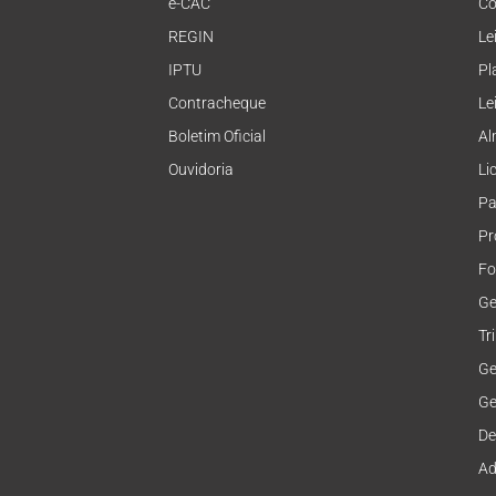
e-CAC
Co
REGIN
Le
IPTU
Pl
Contracheque
Le
Boletim Oficial
Al
Ouvidoria
Li
Pa
Pr
Fo
Ge
Tr
Ge
Ge
De
Ad