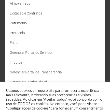
Almoxarifado
Licitação e Contratos
Patrimônio
Protocolo
Folha
Gerenciar Portal do Servidor
Tributos
Gerenciar Portal da Transparência
Gerenciar Boletim Oficial
Usamos cookies em nosso site para fornecer a experiência
Departamento de Água e Esgoto
mais relevante, lembrando suas preferências e visitas
repetidas. Ao clicar em “Aceitar todos”, você concorda com o
Administração Site
uso de TODOS os cookies. No entanto, você pode visitar
"Configurações de cookies" para fornecer um consentimento