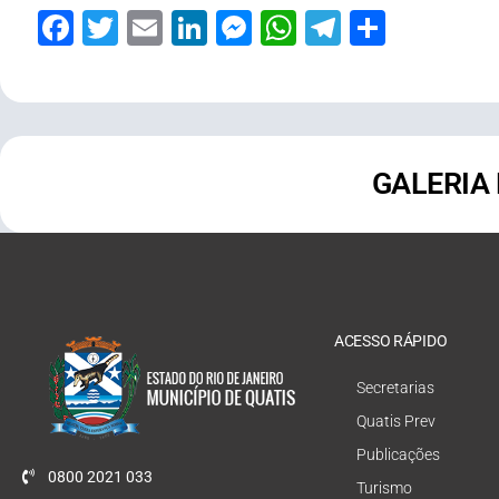
Facebook
Twitter
Email
LinkedIn
Messenger
WhatsApp
Telegram
Share
GALERIA
ACESSO RÁPIDO
Secretarias
Quatis Prev
Publicações
0800 2021 033
Turismo