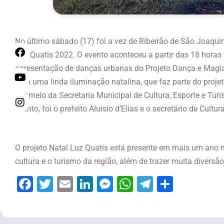
No último sábado (17) foi a vez de Ribeirão de São Joaqu
Luz Quatis 2022. O evento aconteceu a partir das 18 horas n
apresentação de danças urbanas do Projeto Dança e Magia
com uma linda iluminação natalina, que faz parte do projeto
por meio da Secretaria Municipal de Cultura, Esporte e T
evento, foi o prefeito Aluísio d’Elias e o secretário de Cult
O projeto Natal Luz Quatis está presente em mais um ano no
cultura e o turismo da região, além de trazer muita diversã
Facebook
Twitter
Email
LinkedIn
Messenger
WhatsApp
Telegram
Share