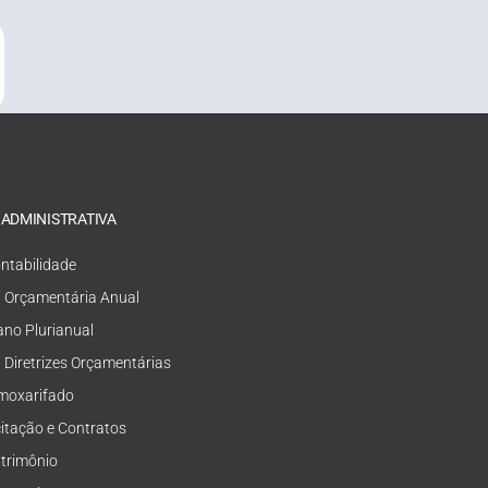
 ADMINISTRATIVA
ntabilidade
i Orçamentária Anual
ano Plurianual
i Diretrizes Orçamentárias
moxarifado
citação e Contratos
trimônio