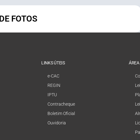
 DE FOTOS
LINKS ÚTEIS
ÁREA
e-CAC
Co
REGIN
Le
IPTU
Pl
Contracheque
Le
Boletim Oficial
Al
Ouvidoria
Li
Pa