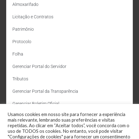
Almoxarifado
Licitação e Contratos
Patrimônio
Protocolo
Folha
Gerenciar Portal do Servidor
Tributos
Gerenciar Portal da Transparência
Gerenciar Boletim Oficial
Usamos cookies em nosso site para fornecer a experiência
Departamento de Água e Esgoto
mais relevante, lembrando suas preferências e visitas
repetidas. Ao clicar em “Aceitar todos”, você concorda com o
Administração Site
uso de TODOS os cookies. No entanto, você pode visitar
"Configurações de cookies" para fornecer um consentimento