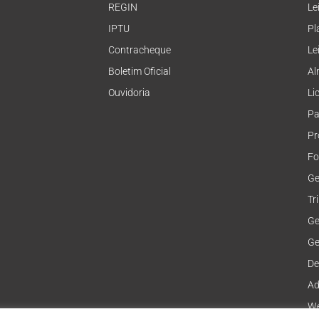
REGIN
Le
IPTU
Pl
Contracheque
Le
Boletim Oficial
Al
Ouvidoria
Li
Pa
Pr
Fo
Ge
Tr
Ge
Ge
De
Ad
We