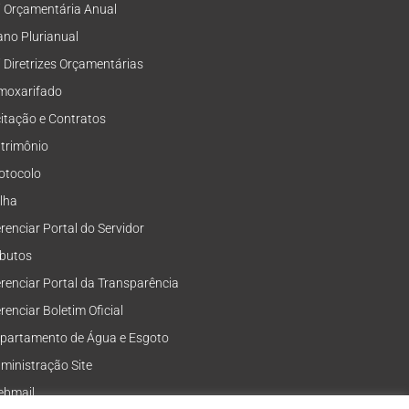
i Orçamentária Anual
ano Plurianual
i Diretrizes Orçamentárias
moxarifado
citação e Contratos
trimônio
otocolo
lha
renciar Portal do Servidor
ibutos
renciar Portal da Transparência
renciar Boletim Oficial
partamento de Água e Esgoto
ministração Site
bmail