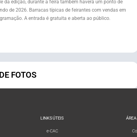
de da edição, durante a feira também haverá um ponto de
ndo de 2026. Barracas típicas de feirantes com vendas em
ramação. A entrada é gratuita e aberta ao público.
 DE FOTOS
LINKS ÚTEIS
ÁREA
e-CAC
Co