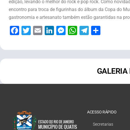
edição, levando o melhor do rock e pop rock. Como novida
encontro para troca de figurinhas do álbum da Copa do Mu
gastronomia e artesanato também estão garantidas na prog
Facebook
Twitter
Email
LinkedIn
Messenger
WhatsApp
Telegram
Share
GALERIA
ACESSO RÁPIDO
Secretarias