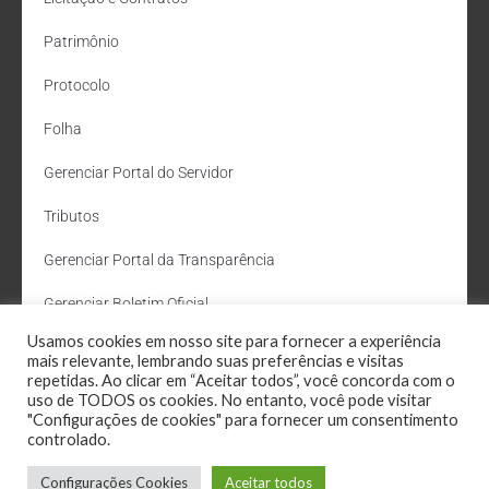
Patrimônio
Protocolo
Folha
Gerenciar Portal do Servidor
Tributos
Gerenciar Portal da Transparência
Gerenciar Boletim Oficial
Usamos cookies em nosso site para fornecer a experiência
Departamento de Água e Esgoto
mais relevante, lembrando suas preferências e visitas
repetidas. Ao clicar em “Aceitar todos”, você concorda com o
Administração Site
uso de TODOS os cookies. No entanto, você pode visitar
"Configurações de cookies" para fornecer um consentimento
Webmail
controlado.
Configurações Cookies
Aceitar todos