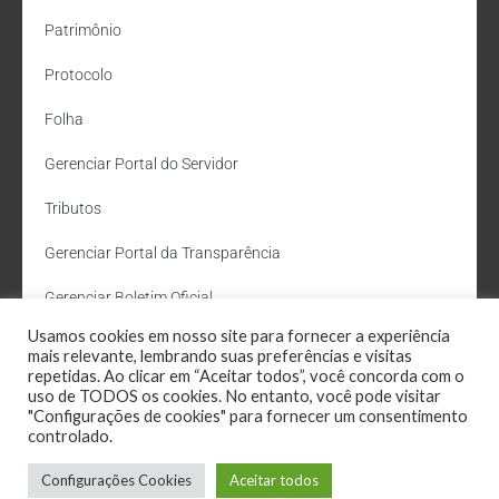
Patrimônio
Protocolo
Folha
Gerenciar Portal do Servidor
Tributos
Gerenciar Portal da Transparência
Gerenciar Boletim Oficial
Usamos cookies em nosso site para fornecer a experiência
Departamento de Água e Esgoto
mais relevante, lembrando suas preferências e visitas
repetidas. Ao clicar em “Aceitar todos”, você concorda com o
Administração Site
uso de TODOS os cookies. No entanto, você pode visitar
"Configurações de cookies" para fornecer um consentimento
Webmail
controlado.
Configurações Cookies
Aceitar todos