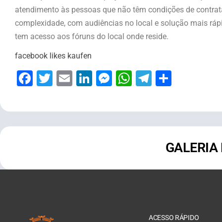
atendimento às pessoas que não têm condições de contra
complexidade, com audiências no local e solução mais rápi
tem acesso aos fóruns do local onde reside.
facebook likes kaufen
Facebook
Twitter
Email
LinkedIn
Messenger
WhatsApp
Telegram
Share
GALERIA
ACESSO RÁPIDO