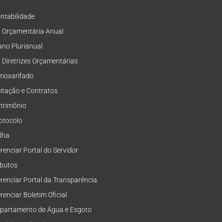
ntabilidade
i Orçamentária Anual
ano Plurianual
i Diretrizes Orçamentárias
moxarifado
citação e Contratos
trimônio
otocolo
lha
renciar Portal do Servidor
ibutos
renciar Portal da Transparência
renciar Boletim Oficial
partamento de Água e Esgoto