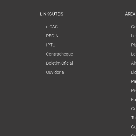
LINKS ÚTEIS
ÁREA
e-CAC
Co
REGIN
Le
IPTU
Pl
Contracheque
Le
Boletim Oficial
Al
Ouvidoria
Li
Pa
Pr
Fo
Ge
Tr
Ge