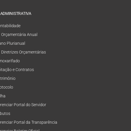
 ADMINISTRATIVA
ntabilidade
i Orçamentária Anual
ano Plurianual
i Diretrizes Orçamentárias
moxarifado
citação e Contratos
trimônio
otocolo
lha
renciar Portal do Servidor
ibutos
renciar Portal da Transparência