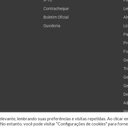
IPTU
Pl
Contracheque
Le
Boletim Oficial
Al
Ouvidoria
Li
Pa
Pr
Fo
Ge
Tr
Ge
Ge
De
Ad
We
levante, lembrando suas preferências e visitas repetidas. Ao clicar e
No entanto, você pode visitar "Configurações de cookies" para forn