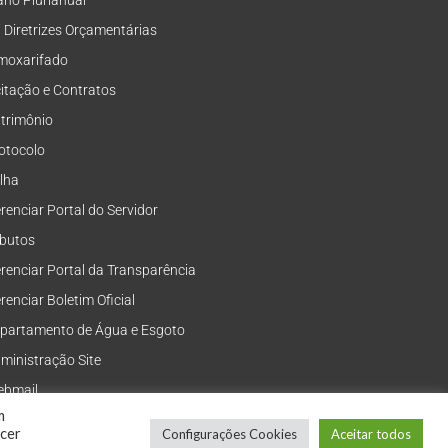
ano Plurianual
i Diretrizes Orçamentárias
moxarifado
citação e Contratos
trimônio
otocolo
lha
renciar Portal do Servidor
ibutos
renciar Portal da Transparência
renciar Boletim Oficial
partamento de Água e Esgoto
ministração Site
bmail
m
ecer
Configurações Cookies
Aceitar todos