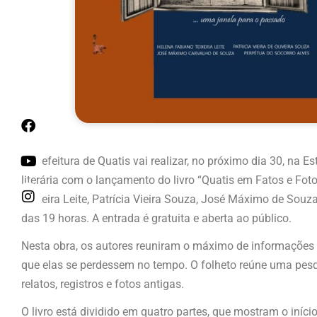
A Prefeitura de Quatis vai realizar, no próximo dia 30, na E
literária com o lançamento do livro “Quatis em Fatos e Fot
Teixeira Leite, Patrícia Vieira Souza, José Máximo de Souza
das 19 horas. A entrada é gratuita e aberta ao público.
Nesta obra, os autores reuniram o máximo de informações p
que elas se perdessem no tempo. O folheto reúne uma pes
relatos, registros e fotos antigas.
O livro está dividido em quatro partes, que mostram o iníc