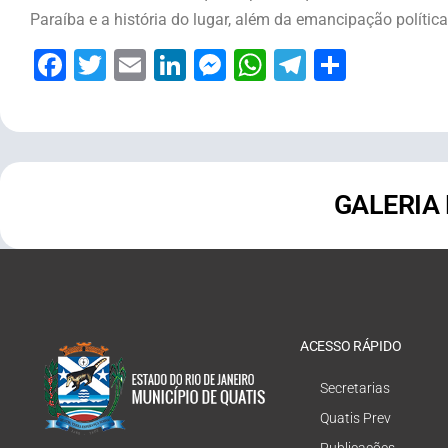
Paraíba e a história do lugar, além da emancipação política
Facebook
Twitter
Email
LinkedIn
Messenger
WhatsApp
Telegram
Share
GALERIA
ACESSO RÁPIDO
Secretarias
Quatis Prev