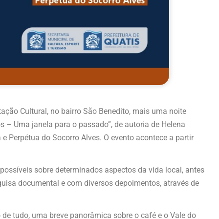
stação Cultural, no bairro São Benedito, mais uma noite
os – Uma janela para o passado”, de autoria de Helena
 e Perpétua do Socorro Alves. O evento acontece a partir
ossíveis sobre determinados aspectos da vida local, antes
quisa documental e com diversos depoimentos, através de
io de tudo, uma breve panorâmica sobre o café e o Vale do