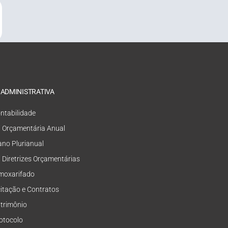
 ADMINISTRATIVA
ntabilidade
i Orçamentária Anual
ano Plurianual
i Diretrizes Orçamentárias
moxarifado
citação e Contratos
trimônio
otocolo