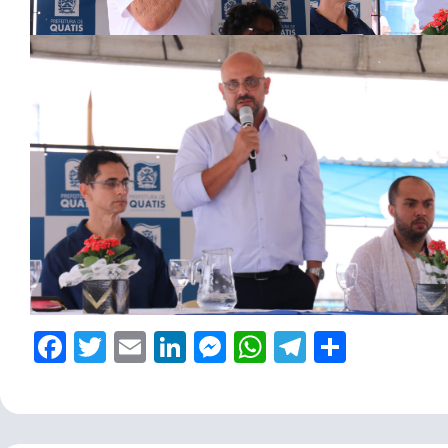
Facebook
Twitter
Email
LinkedIn
Messenger
WhatsApp
Telegram
Share