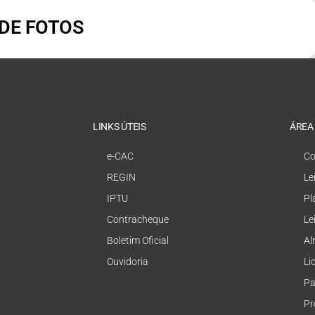
 DE FOTOS
LINKS ÚTEIS
ÁREA
e-CAC
Co
REGIN
Le
IPTU
Pl
Contracheque
Le
Boletim Oficial
Al
Ouvidoria
Li
Pa
Pr