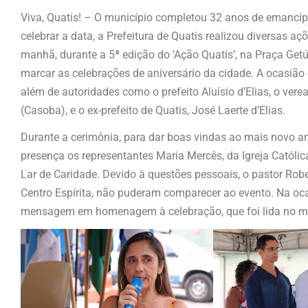
Viva, Quatis! – O município completou 32 anos de emancipa
celebrar a data, a Prefeitura de Quatis realizou diversas a
manhã, durante a 5ª edição do ‘Ação Quatis’, na Praça Getú
marcar as celebrações de aniversário da cidade. A ocasião 
além de autoridades como o prefeito Aluísio d’Elias, o ver
(Casoba), e o ex-prefeito de Quatis, José Laerte d’Elias.
Durante a cerimônia, para dar boas vindas ao mais novo an
presença os representantes Maria Mercês, da Igreja Catól
Lar de Caridade. Devido à questões pessoais, o pastor Rober
Centro Espírita, não puderam comparecer ao evento. Na oca
mensagem em homenagem à celebração, que foi lida no m