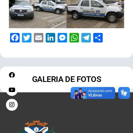
Facebook
Twitter
Email
LinkedIn
Messenger
WhatsApp
Telegram
Share
GALERIA DE FOTOS