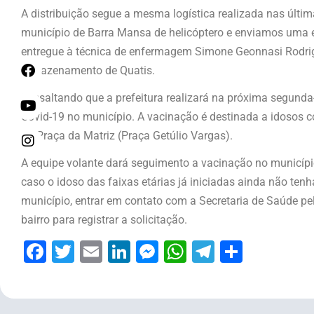
A distribuição segue a mesma logística realizada nas últim
município de Barra Mansa de helicóptero e enviamos uma e
entregue à técnica de enfermagem Simone Geonnasi Rodrig
armazenamento de Quatis.
Ressaltando que a prefeitura realizará na próxima segunda-
Covid-19 no município. A vacinação é destinada a idosos 
na Praça da Matriz (Praça Getúlio Vargas).
A equipe volante dará seguimento a vacinação no municípi
caso o idoso das faixas etárias já iniciadas ainda não ten
município, entrar em contato com a Secretaria de Saúde 
bairro para registrar a solicitação.
Facebook
Twitter
Email
LinkedIn
Messenger
WhatsApp
Telegram
Share