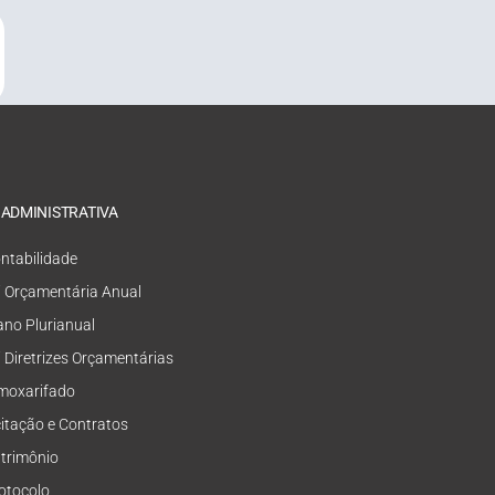
 ADMINISTRATIVA
ntabilidade
i Orçamentária Anual
ano Plurianual
i Diretrizes Orçamentárias
moxarifado
citação e Contratos
trimônio
otocolo