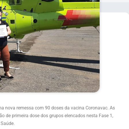
 uma nova remessa com 90 doses da vacina Coronavac. As
ão de primeira dose dos grupos elencados nesta Fase 1,
 Saúde.