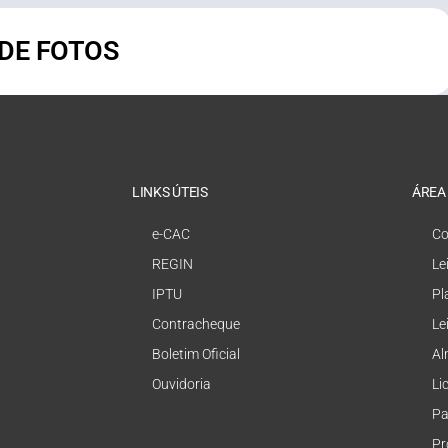
 DE FOTOS
LINKS ÚTEIS
ÁREA
e-CAC
Co
REGIN
Le
IPTU
Pl
Contracheque
Le
Boletim Oficial
Al
Ouvidoria
Li
Pa
Pr